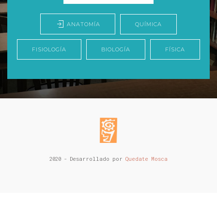
QUÍMICA
ANATOMÍA
FISIOLOGÍA
BIOLOGÍA
FÍSICA
2020 - Desarrollado por
Quedate Mosca