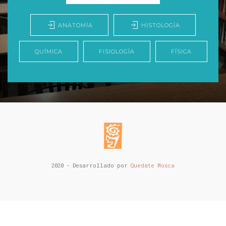
ANATOMÍA
HISTOLOGÍA
QUÍMICA
FISIOLOGÍA
FÍSICA
2020 - Desarrollado por
Quedate Mosca